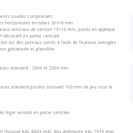
ents soudés comprenant :
es horizontales en tubes 30×18 mm
eaux verticaux de section 15×15 mm, posés en applique
f décoratif en partie centrale
tion sur des poteaux carrés à l’aide de fixations aveugles
tion galvanisée et plastifiée
eurs standard : 2000 et 2500 mm.
eurs standard posées (incluant 100 mm de jeu sous le
s léger arrondi en partie centrale.
ert mousse RAL 6005 mat, gris anthracite RAL 7016 mat,