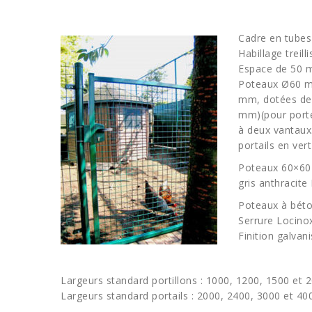
Cadre en tube
Habillage treil
Espace de 50 m
Poteaux Ø60 mm
mm, dotées de
mm)(pour porte
à deux vantaux.
portails en ver
Poteaux 60×60 
gris anthracit
Poteaux à bét
Serrure Locinox
Finition galvani
Largeurs standard portillons : 1000, 1200, 1500 et
Largeurs standard portails : 2000, 2400, 3000 et 4