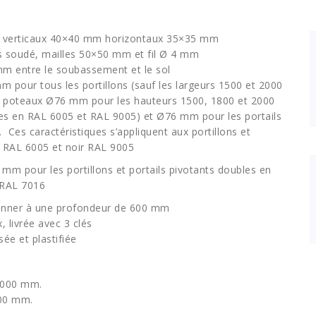
s verticaux 40×40 mm horizontaux 35×35 mm
lis soudé, mailles 50×50 mm et fil Ø 4 mm
m entre le soubassement et le sol
 pour tous les portillons (sauf les largeurs 1500 et 2000
 poteaux Ø76 mm pour les hauteurs 1500, 1800 et 2000
s en RAL 6005 et RAL 9005) et Ø76 mm pour les portails
 Ces caractéristiques s’appliquent aux portillons et
t RAL 6005 et noir RAL 9005
mm pour les portillons et portails pivotants doubles en
e RAL 7016
onner à une profondeur de 600 mm
, livrée avec 3 clés
sée et plastifiée
 2000 mm.
000 mm.