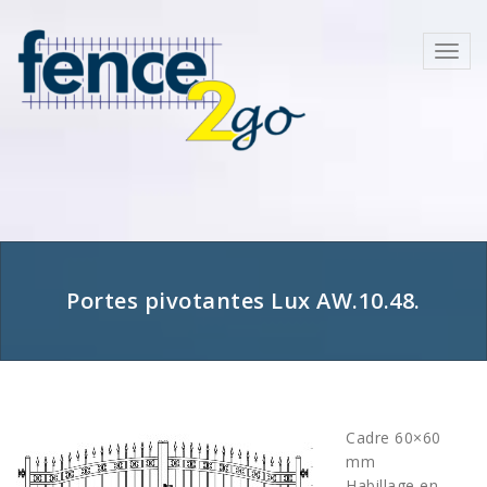
Skip
to
Toggl
content
navig
Portes pivotantes Lux AW.10.48.
Cadre 60×60
mm
Habillage en