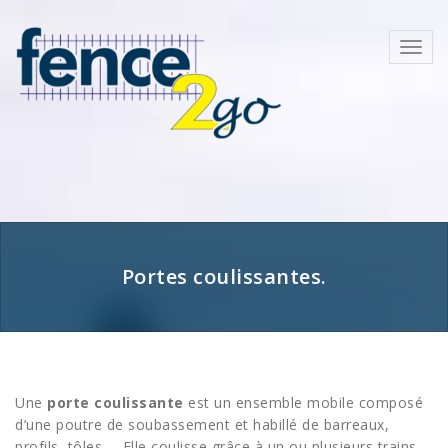
Skip
to
Toggl
content
navig
Portes coulissantes.
Une
porte coulissante
est un ensemble mobile composé
d’une poutre de soubassement et habillé de barreaux,
profils, tôles,… Elle coulisse grâce à un ou plusieurs trains